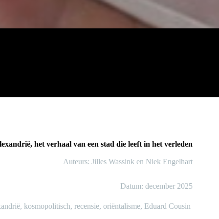
exandrië, het verhaal van een stad die leeft in het verleden
Auteurs: Jilles Wassink en Niek Engelhart
Datum: december 2025
ndrië, kosmopolitisch, recensie, oriëntalisme, Eduard Cousin