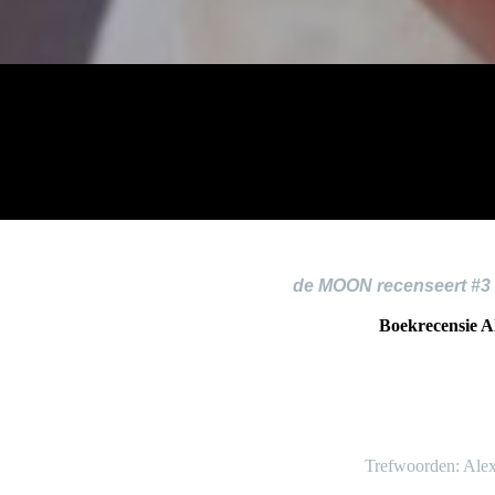
de MOON recenseert #3
Boekrecensie Al
Trefwoorden: Alexa